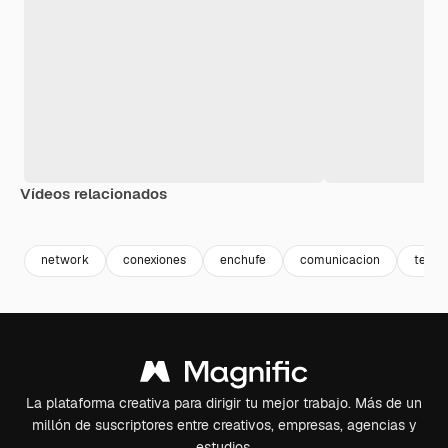
Vídeos relacionados
Premium
Premium
network
conexiones
enchufe
comunicacion
tecno
La plataforma creativa para dirigir tu mejor trabajo. Más de un
millón de suscriptores entre creativos, empresas, agencias y
estudios.