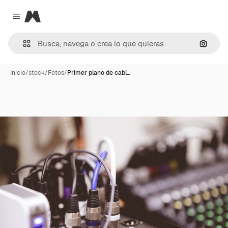
Magnific
Close menu
Buscar
Inicio
/
stock
/
Fotos
/
Primer plano de cabl…