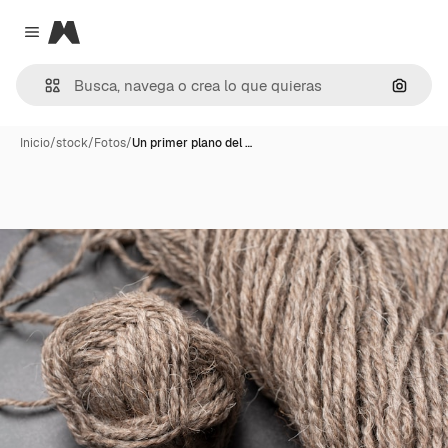
Magnific
Close menu
Buscar
Inicio
/
stock
/
Fotos
/
Un primer plano del …