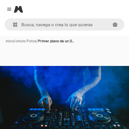
Magnific
Close menu
Buscar
Inicio
/
stock
/
Fotos
/
Primer plano de un D…