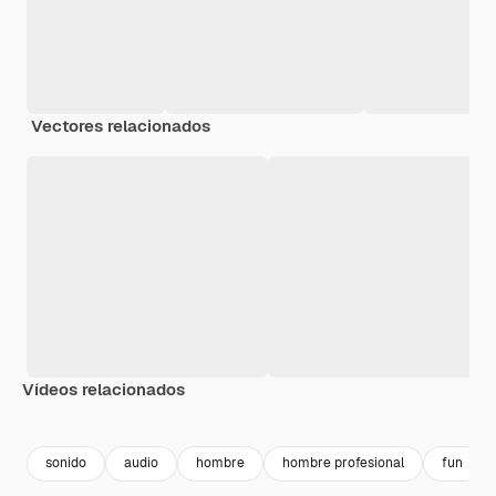
Vectores relacionados
Vídeos relacionados
Premium
Premium
Premium
Premium
sonido
audio
hombre
hombre profesional
fun