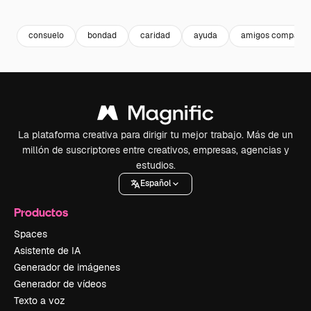
Premium
Premium
Generado por IA
Premium
Premium
Generado p
consuelo
bondad
caridad
ayuda
amigos comparti
La plataforma creativa para dirigir tu mejor trabajo. Más de un
millón de suscriptores entre creativos, empresas, agencias y
estudios.
Español
Productos
Spaces
Asistente de IA
Generador de imágenes
Generador de vídeos
Texto a voz