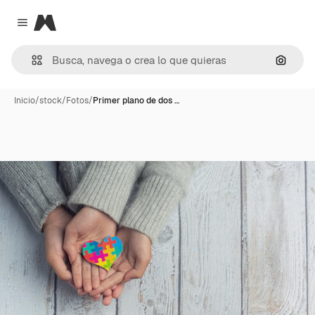
Magnific
Close menu
Buscar
Inicio
/
stock
/
Fotos
/
Primer plano de dos …