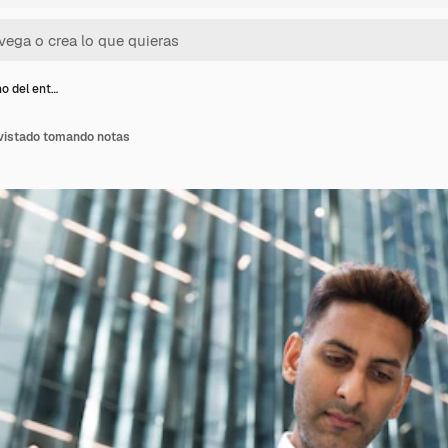
o del ent…
evistado tomando notas