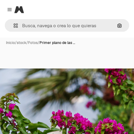
Magnific
Close menu
Buscar
Inicio
/
stock
/
Fotos
/
Primer plano de las …