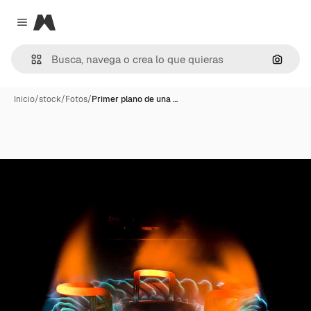
Magnific
Close menu
Buscar
Inicio
/
stock
/
Fotos
/
Primer plano de una …