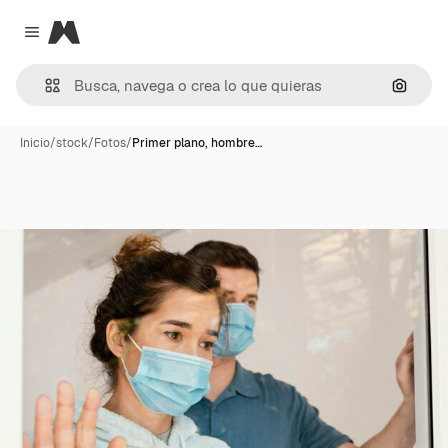
Magnific
Close menu
Buscar
Inicio
/
stock
/
Fotos
/
Primer plano, hombre…