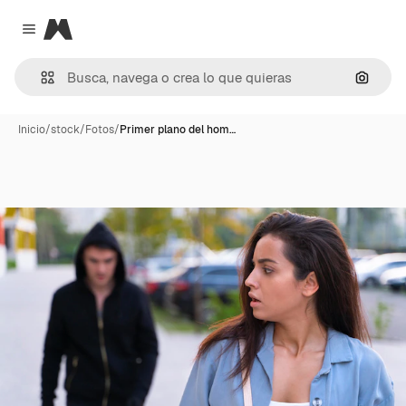
Magnific
Close menu
Buscar
Inicio
/
stock
/
Fotos
/
Primer plano del hom…