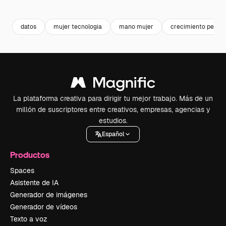
Premium
Premium
Premium
Premium
datos
mujer tecnologia
mano mujer
crecimiento person
La plataforma creativa para dirigir tu mejor trabajo. Más de un
millón de suscriptores entre creativos, empresas, agencias y
estudios.
Español
Productos
Spaces
Asistente de IA
Generador de imágenes
Generador de vídeos
Texto a voz