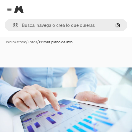
Magnific
Close menu
Buscar
Inicio
/
stock
/
Fotos
/
Primer plano de info…