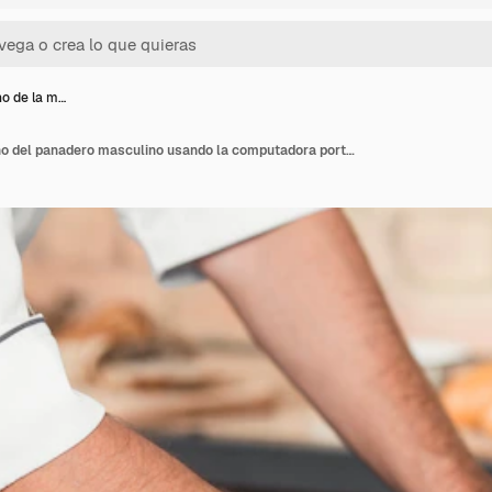
no de la m…
Primer plano de la mano del panadero masculino usando la computadora portátil en la encimera de la cocina con panes