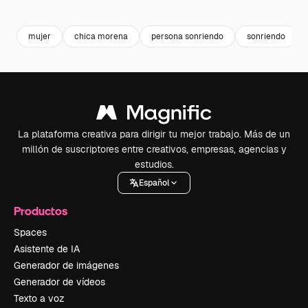
Premium
Premium
Premium
Premium
mujer
chica morena
persona sonriendo
sonriendo
La plataforma creativa para dirigir tu mejor trabajo. Más de un
millón de suscriptores entre creativos, empresas, agencias y
estudios.
Español
Productos
Spaces
Asistente de IA
Generador de imágenes
Generador de vídeos
Texto a voz