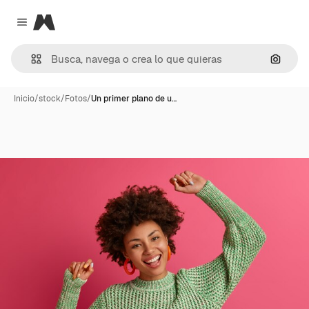
Magnific
Close menu
Buscar
Inicio
/
stock
/
Fotos
/
Un primer plano de u…