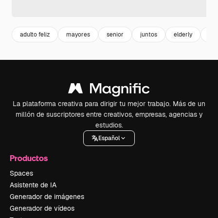
adulto feliz
mayores
senior
juntos
elderly
adu
La plataforma creativa para dirigir tu mejor trabajo. Más de un
millón de suscriptores entre creativos, empresas, agencias y
estudios.
Español
Productos
Spaces
Asistente de IA
Generador de imágenes
Generador de vídeos