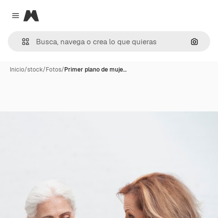
Magnific
Close menu
Buscar
Inicio
/
stock
/
Fotos
/
Primer plano de muje…