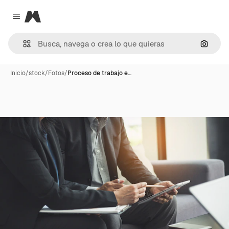
Magnific
Close menu
Buscar
Inicio
/
stock
/
Fotos
/
Proceso de trabajo e…