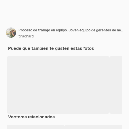
Proceso de trabajo en equipo. Joven equipo de gerentes de negocios trabajando con el nuevo proyecto de inicio. Labtop en la tabla de madera, tecleando el teclado, mensaje texting, analiza planes del gráfico.
tirachard
Puede que también te gusten estas fotos
Vectores relacionados