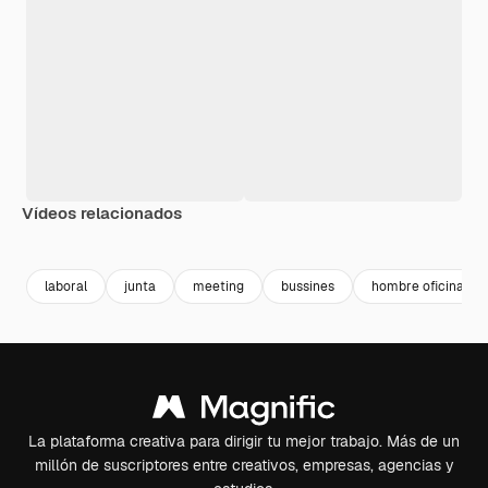
Vídeos relacionados
Premium
Premium
Premium
Premium
laboral
junta
meeting
bussines
hombre oficina
La plataforma creativa para dirigir tu mejor trabajo. Más de un
millón de suscriptores entre creativos, empresas, agencias y