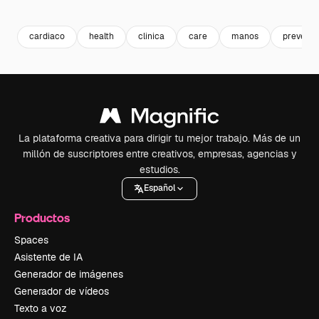
Premium
Premium
Premium
Premium
cardiaco
health
clinica
care
manos
prevenci
La plataforma creativa para dirigir tu mejor trabajo. Más de un
millón de suscriptores entre creativos, empresas, agencias y
estudios.
Español
Productos
Spaces
Asistente de IA
Generador de imágenes
Generador de vídeos
Texto a voz