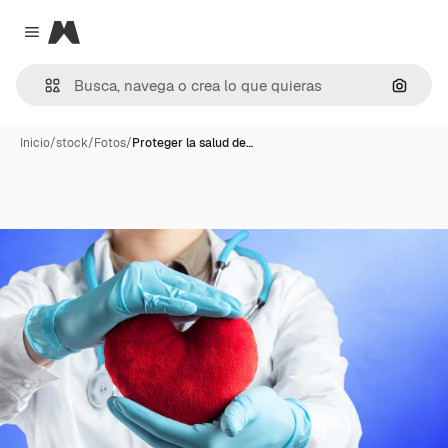
Magnific
Close menu
Buscar
Inicio
/
stock
/
Fotos
/
Proteger la salud de…