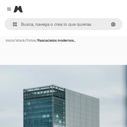
Magnific
Close menu
Buscar
Inicio
/
stock
/
Fotos
/
Rascacielos modernos…