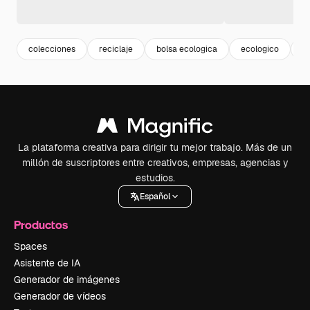
colecciones
reciclaje
bolsa ecologica
ecologico
s
La plataforma creativa para dirigir tu mejor trabajo. Más de un
millón de suscriptores entre creativos, empresas, agencias y
estudios.
Español
Productos
Spaces
Asistente de IA
Generador de imágenes
Generador de vídeos