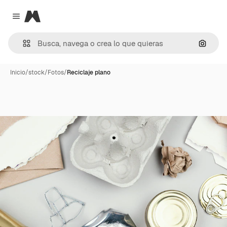
Magnific
Close menu
Buscar
Inicio
/
stock
/
Fotos
/
Reciclaje plano