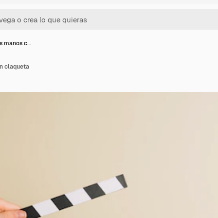
as manos c…
n claqueta