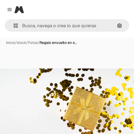
Magnific
Close menu
Buscar
Inicio
/
stock
/
Fotos
/
Regalo envuelto en o…