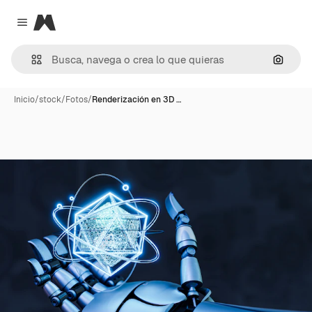
Magnific
Close menu
Buscar
Inicio
/
stock
/
Fotos
/
Renderización en 3D …