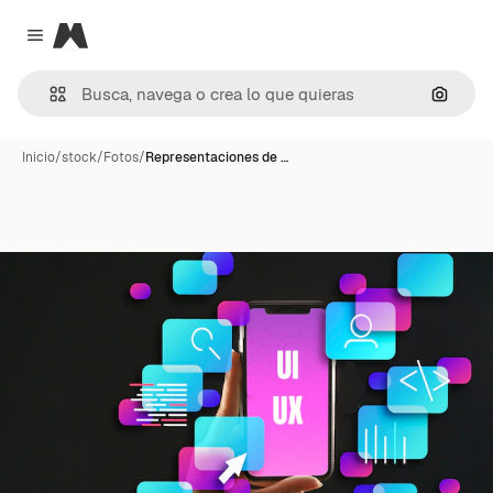
Magnific
Close menu
Buscar
Inicio
/
stock
/
Fotos
/
Representaciones de …