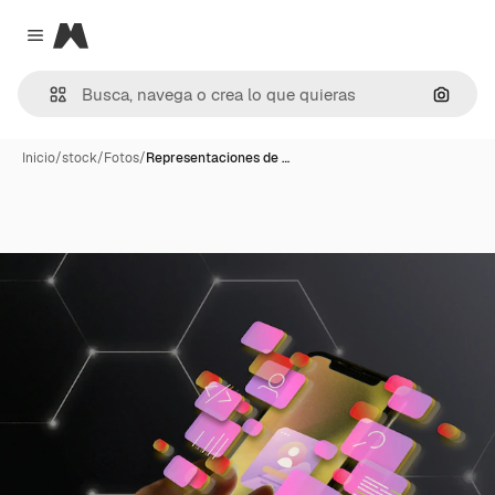
Magnific
Close menu
Buscar
Inicio
/
stock
/
Fotos
/
Representaciones de …