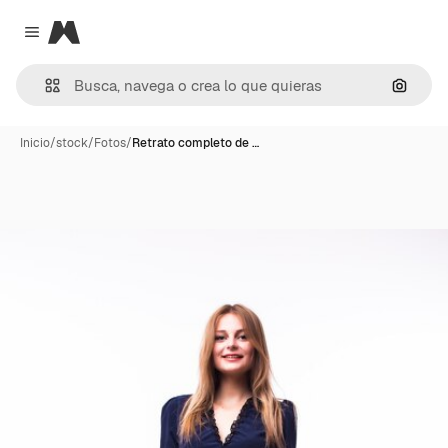
Magnific
Close menu
Buscar
Inicio
/
stock
/
Fotos
/
Retrato completo de …