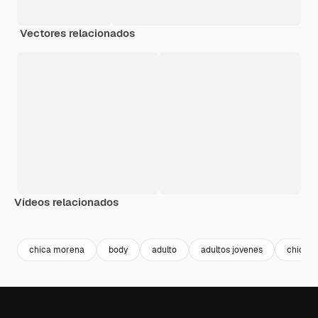
Vectores relacionados
Vídeos relacionados
Premium
Premium
Premium
Premium
chica morena
body
adulto
adultos jovenes
chicas 