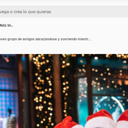
eliz lin…
Retrato de feliz lindo joven grupo de amigos abrazándose y sonriendo mientras camina en la víspera de Navidad al aire libre, vistiendo gorros de santa, muchas luces en el