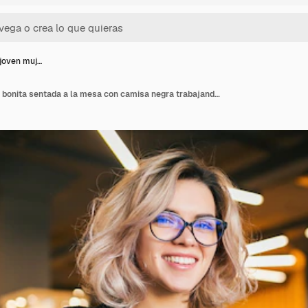
 joven muj…
Retrato de joven mujer bonita sentada a la mesa con camisa negra trabajando en un portátil en la oficina de trabajo conjunto