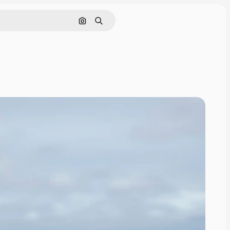
Buscar por imagen
Buscar