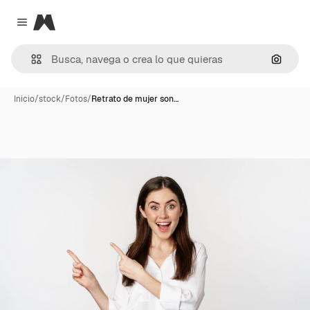
Magnific
Close menu
Buscar
Inicio
/
stock
/
Fotos
/
Retrato de mujer son…