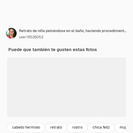
Retrato de niña peinándose en el baño, haciendo procedimientos de belleza matutinos por su cuenta mientras está de pie frente al espejo, vistiendo ropa de casa.
user18526052
Puede que también te gusten estas fotos
cabello hermoso
retrato
rostro
chica feliz
mujer r