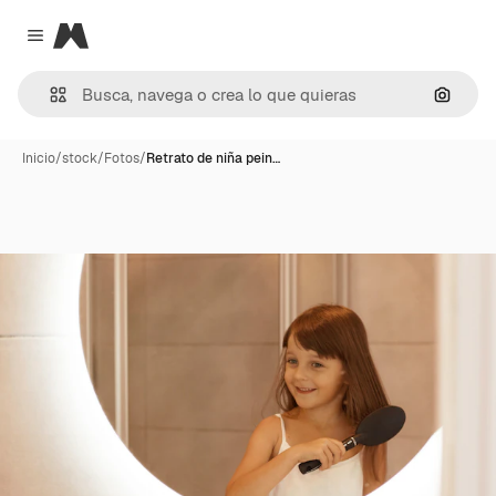
Magnific
Close menu
Buscar
Inicio
/
stock
/
Fotos
/
Retrato de niña pein…