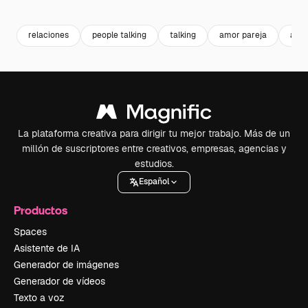
Premium
Premium
Premium
Premium
relaciones
people talking
talking
amor pareja
adul
La plataforma creativa para dirigir tu mejor trabajo. Más de un
millón de suscriptores entre creativos, empresas, agencias y
estudios.
Español
Productos
Spaces
Asistente de IA
Generador de imágenes
Generador de vídeos
Texto a voz