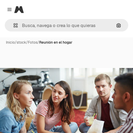
Magnific
Close menu
Buscar
Inicio
/
stock
/
Fotos
/
Reunión en el hogar