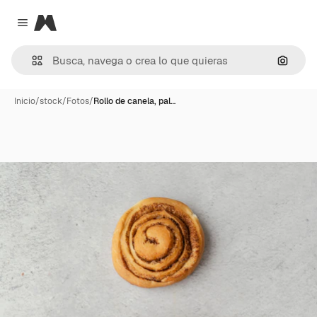
Magnific
Close menu
Buscar
Inicio
/
stock
/
Fotos
/
Rollo de canela, pal…