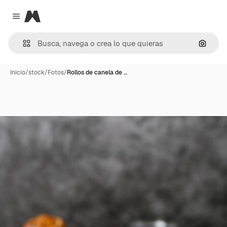
Magnific
Close menu
Buscar
Inicio
/
stock
/
Fotos
/
Rollos de canela de …