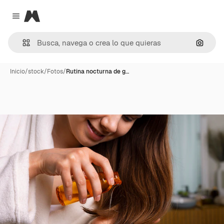
Magnific
Close menu
Buscar
Inicio
/
stock
/
Fotos
/
Rutina nocturna de g…