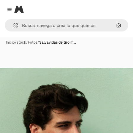
Magnific
Close menu
Buscar
Inicio
/
stock
/
Fotos
/
Salvavidas de tiro m…