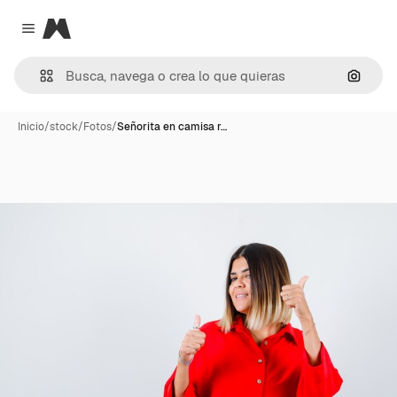
Magnific
Close menu
Buscar
Inicio
/
stock
/
Fotos
/
Señorita en camisa r…