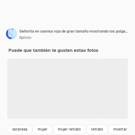
Señorita en camisa roja de gran tamaño mostrando los pulgares hacia arriba y mirando alegre, vista frontal.
8photo
Puede que también te gusten estas fotos
sorpresa
mujer
mujer retrato
retrato
mostrar