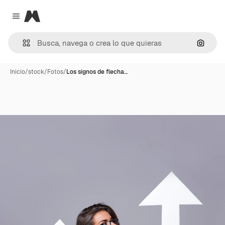
Magnific
Close menu
Buscar
Inicio
/
stock
/
Fotos
/
Los signos de flecha…