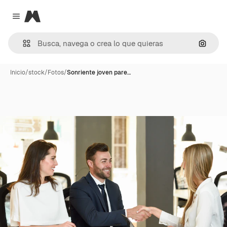
Magnific
Close menu
Buscar
Inicio
/
stock
/
Fotos
/
Sonriente joven pare…