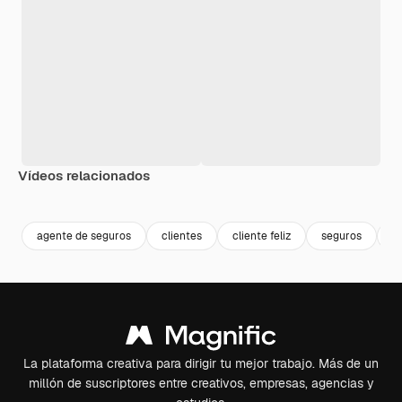
Vídeos relacionados
Premium
Premium
Generado por IA
Premium
Premium
agente de seguros
clientes
cliente feliz
seguros
c
La plataforma creativa para dirigir tu mejor trabajo. Más de un
millón de suscriptores entre creativos, empresas, agencias y