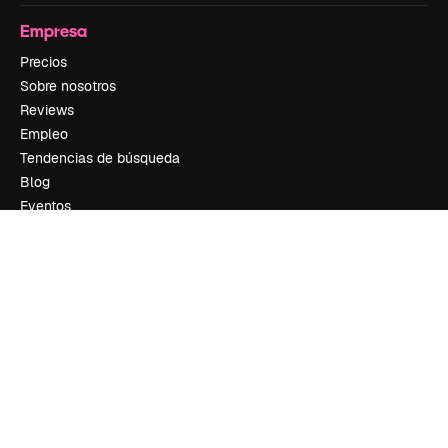
Empresa
Precios
Sobre nosotros
Reviews
Empleo
Tendencias de búsqueda
Blog
Eventos
Slidesgo
Vender contenido
Sala de prensa
¿Buscas magnific.ai?
Síguenos
Atención al cliente
Instagram
YouTube