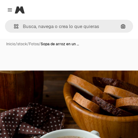
Magnific
Close menu
Buscar
Inicio
/
stock
/
Fotos
/
Sopa de arroz en un …