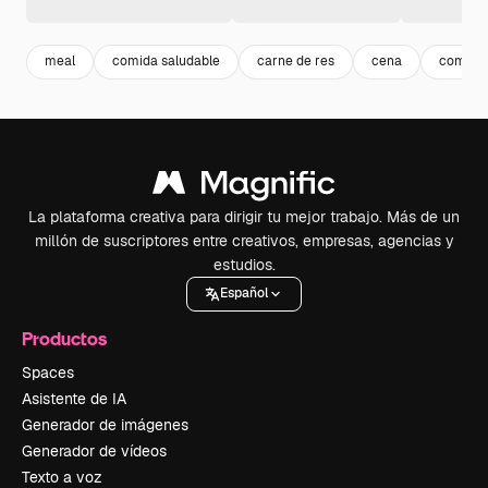
meal
comida saludable
carne de res
cena
comer 
La plataforma creativa para dirigir tu mejor trabajo. Más de un
millón de suscriptores entre creativos, empresas, agencias y
estudios.
Español
Productos
Spaces
Asistente de IA
Generador de imágenes
Generador de vídeos
Texto a voz