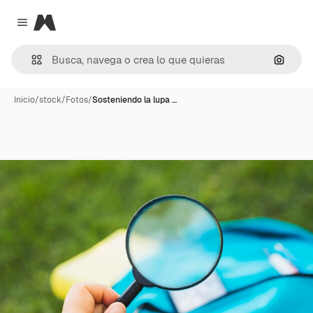
Magnific
Close menu
Buscar
Inicio
/
stock
/
Fotos
/
Sosteniendo la lupa …