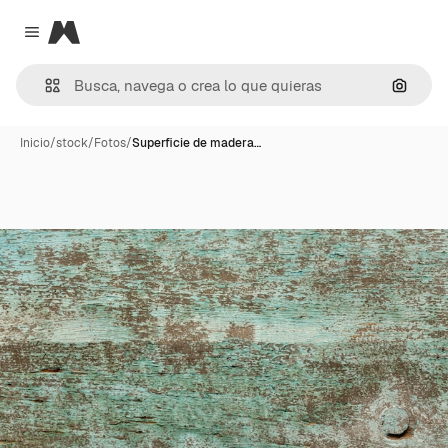
Magnific
Close menu
Buscar
Inicio
/
stock
/
Fotos
/
Superficie de madera…