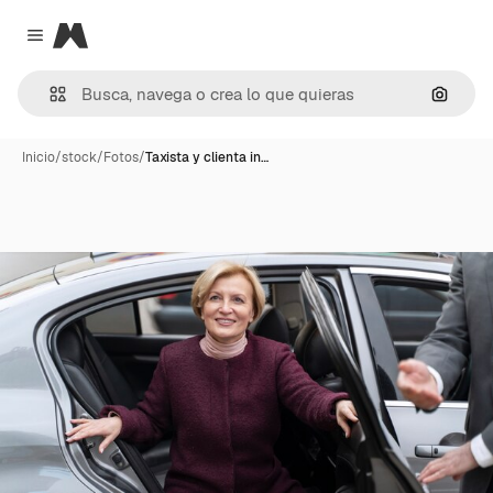
Magnific
Close menu
Buscar
Inicio
/
stock
/
Fotos
/
Taxista y clienta in…