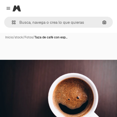
Magnific
Close menu
Buscar
Inicio
/
stock
/
Fotos
/
Taza de café con esp…