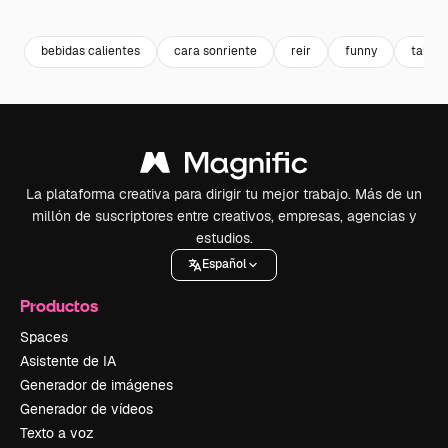
Premium
Premium
Generado por IA
Premium
Premium
bebidas calientes
cara sonriente
reir
funny
table
La plataforma creativa para dirigir tu mejor trabajo. Más de un
millón de suscriptores entre creativos, empresas, agencias y
estudios.
Español
Productos
Spaces
Asistente de IA
Generador de imágenes
Generador de vídeos
Texto a voz