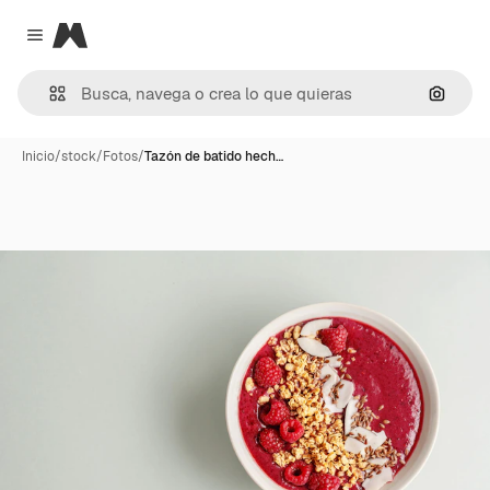
Magnific
Close menu
Buscar
Inicio
/
stock
/
Fotos
/
Tazón de batido hech…