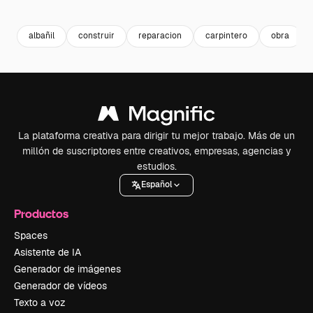
Premium
Premium
Premium
Premium
albañil
construir
reparacion
carpintero
obra
La plataforma creativa para dirigir tu mejor trabajo. Más de un
millón de suscriptores entre creativos, empresas, agencias y
estudios.
Español
Productos
Spaces
Asistente de IA
Generador de imágenes
Generador de vídeos
Texto a voz