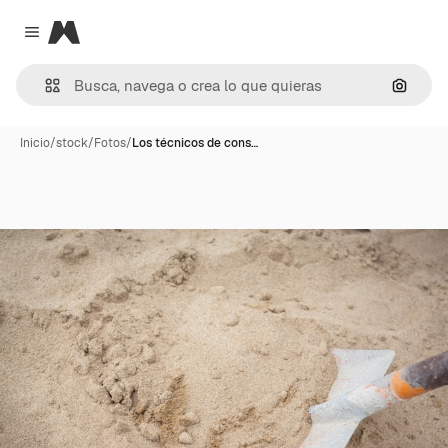
Magnific
Close menu
Buscar
Inicio
/
stock
/
Fotos
/
Los técnicos de cons…