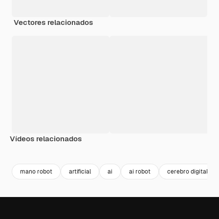
Vectores relacionados
Vídeos relacionados
Premium
Premium
Premium
Premium
mano robot
artificial
ai
ai robot
cerebro digital