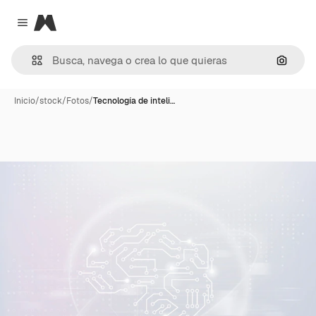
Magnific
Close menu
Buscar
Inicio
/
stock
/
Fotos
/
Tecnología de inteli…