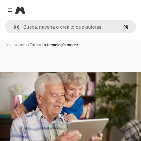
Magnific
Close menu
Buscar
Inicio
/
stock
/
Fotos
/
La tecnología modern…