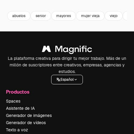
Premium
Premium
Generado por IA
Premium
Premium
abuelos
senior
mayores
mujer vieja
viejo
car
La plataforma creativa para dirigir tu mejor trabajo. Más de un
millón de suscriptores entre creativos, empresas, agencias y
estudios.
Español
Productos
Spaces
Asistente de IA
Generador de imágenes
Generador de vídeos
Texto a voz