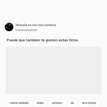
Telaraña en una reja metálica
freestockcenter
Puede que también te gusten estas fotos
metal oxidado
soles
outdoor
4k
aire limpio
c