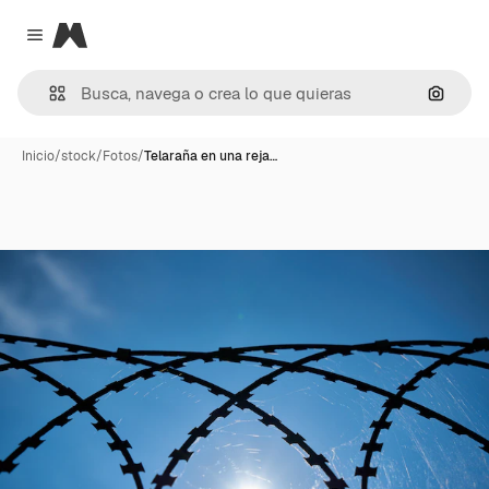
Magnific
Close menu
Buscar
Inicio
/
stock
/
Fotos
/
Telaraña en una reja…