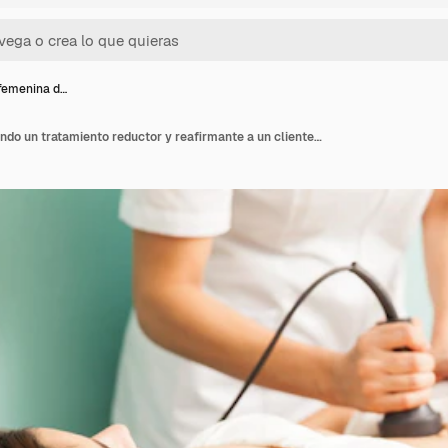
femenina d…
Terapeuta femenina dando un tratamiento reductor y reafirmante a un cliente y centrándose en su vientre