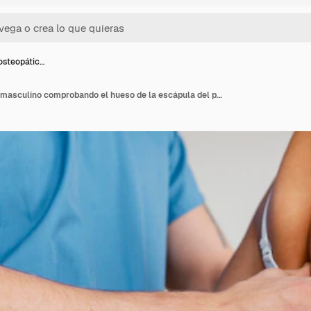
osteopátic…
Terapeuta osteopático masculino comprobando el hueso de la escápula del paciente femenino