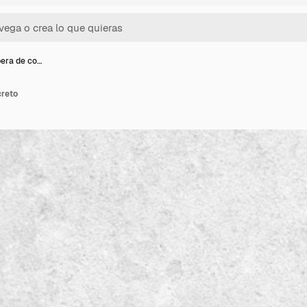
pera de co…
creto