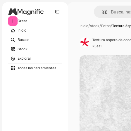
Crear
Inicio
/
stock
/
Fotos
/
Textura ás
Inicio
Buscar
Textura áspera de con
kues1
Stock
Explorar
Todas las herramientas