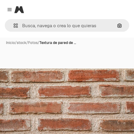
Magnific
Close menu
Buscar
Inicio
/
stock
/
Fotos
/
Textura de pared de …